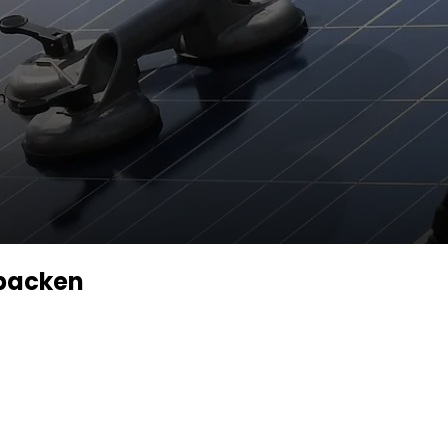
n
ebacken