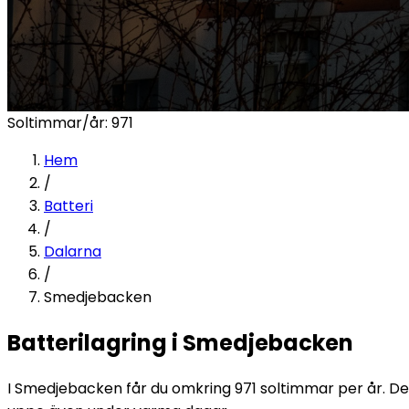
Soltimmar/år:
971
Hem
/
Batteri
/
Dalarna
/
Smedjebacken
Batterilagring i Smedjebacken
I Smedjebacken får du omkring 971 soltimmar per år. Det 