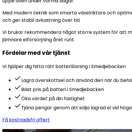
uppe även under varma dagar.
Med modern teknik som smarta växelriktare och optimer
och ger stabil avkastning över tid.
Vi brukar rekommendera något större system för att max
jämnare elförsörjning året runt.
Fördelar med vår tjänst
Vi hjälper dig hitta rätt
batteri
lösning i
Smedjebacken
Lagra överskottsel och använd den när du beh
Bäst pris på batteri i Smedjebacken
Öka värdet på din fastighet
Tjäna pengar genom att sälja lagrad el vid höga
Få kostnadsfri offert