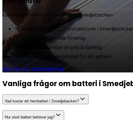
Våra tjänster
Kostnadsfri offertjämförelse för
Smedjebacken
Gratis offerter från installatörer i Smedjebacke
Endast certifierade företag
Smidig jämförelse av pris & lösning
Objektiv info - anpassad för din adress
Läs mer om batterilagring
Vanliga frågor om batteri i Smedj
Vad kostar ett hembatteri i Smedjebacken?
Hur stort batteri behöver jag?