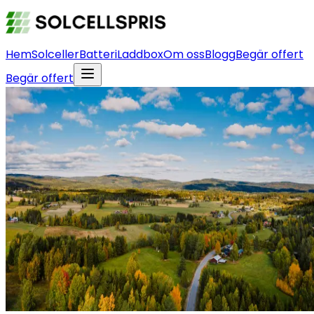
Hem
Solceller
Batteri
Laddbox
Om oss
Blogg
Begär offert
Begär offert