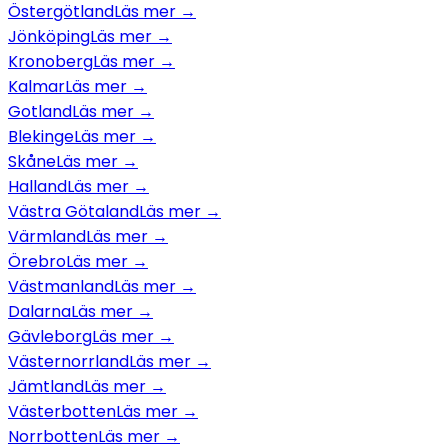
Östergötland
Läs mer →
Jönköping
Läs mer →
Kronoberg
Läs mer →
Kalmar
Läs mer →
Gotland
Läs mer →
Blekinge
Läs mer →
Skåne
Läs mer →
Halland
Läs mer →
Västra Götaland
Läs mer →
Värmland
Läs mer →
Örebro
Läs mer →
Västmanland
Läs mer →
Dalarna
Läs mer →
Gävleborg
Läs mer →
Västernorrland
Läs mer →
Jämtland
Läs mer →
Västerbotten
Läs mer →
Norrbotten
Läs mer →