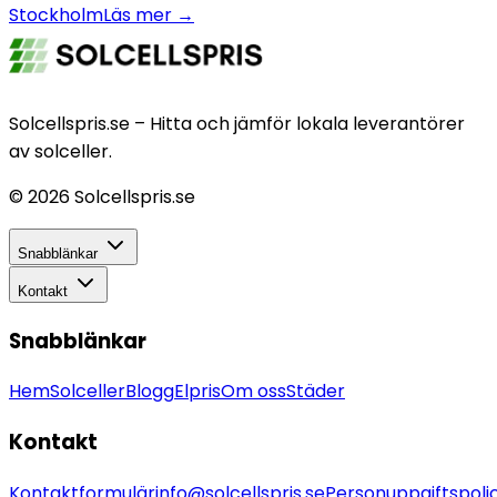
Stockholm
Läs mer →
Solcellspris.se – Hitta och jämför lokala leverantörer
av solceller.
©
2026
Solcellspris.se
Snabblänkar
Kontakt
Snabblänkar
Hem
Solceller
Blogg
Elpris
Om oss
Städer
Kontakt
Kontaktformulär
info@solcellspris.se
Personuppgiftspoli