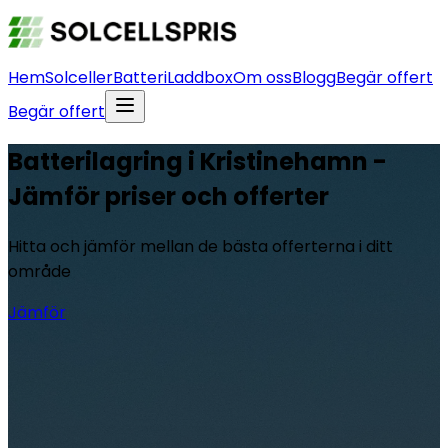
Hem
Solceller
Batteri
Laddbox
Om oss
Blogg
Begär offert
Begär offert
Batterilagring i Kristinehamn -
Jämför priser och offerter
Hitta och jämför mellan de bästa offerterna i ditt
område
Jämför