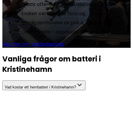
Gratis offerter från installatörer i Kristinehamn
Endast certifierade företag
Smidig jämförelse av pris & lösning
Objektiv info - anpassad för din adress
Läs mer om batterilagring
Vanliga frågor om batteri i
Kristinehamn
Vad kostar ett hembatteri i Kristinehamn?
Hur stort batteri behöver jag?
Hur länge håller ett hembatteri?