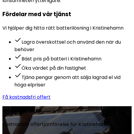
lönsamheten ytterligare.
Fördelar med vår tjänst
Vi hjälper dig hitta rätt
batteri
lösning i
Kristinehamn
Lagra överskottsel och använd den när du
behöver
Bäst pris på batteri i Kristinehamn
Öka värdet på din fastighet
Tjäna pengar genom att sälja lagrad el vid
höga elpriser
Få kostnadsfri offert
Våra tjänster
Kostnadsfri offertjämförelse för
Kristinehamn