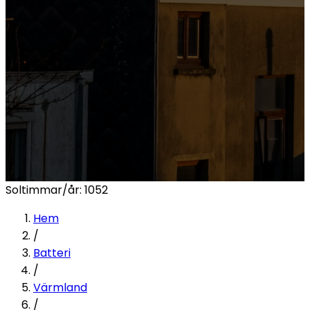
Soltimmar/år:
1052
Hem
/
Batteri
/
Värmland
/