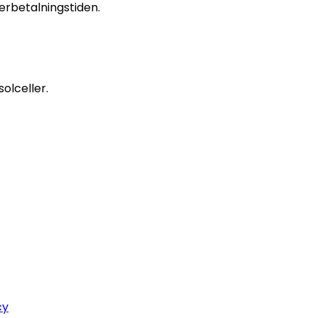
terbetalningstiden.
solceller.
cy