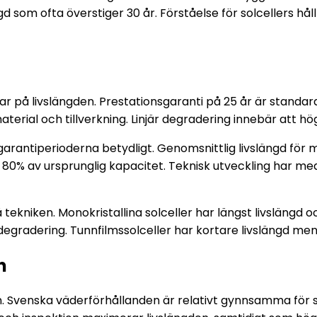
gd som ofta överstiger 30 år. Förståelse för solcellers hå
ar på livslängden. Prestationsgaranti på 25 år är standar
erial och tillverkning. Linjär degradering innebär att högst
garantiperioderna betydligt. Genomsnittlig livslängd för m
 80% av ursprunglig kapacitet. Teknisk utveckling har me
 tekniken. Monokristallina solceller har längst livslängd 
egradering. Tunnfilmssolceller har kortare livslängd men
n
. Svenska väderförhållanden är relativt gynnsamma för solc