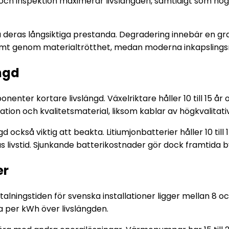
och inspektion maximerar livslängden, samtidigt som högkv
a deras långsiktiga prestanda. Degradering innebär en gradu
t genom materialtrötthet, medan moderna inkapslingsmat
ngd
nter kortare livslängd. Växelriktare håller 10 till 15 år
llation och kvalitetsmaterial, liksom kablar av högkvalitat
också viktig att beakta. Litiumjonbatterier håller 10 till 15
nas livstid. Sjunkande batterikostnader gör dock framtida
er
ningstiden för svenska installationer ligger mellan 8 och 12
a per kWh över livslängden.