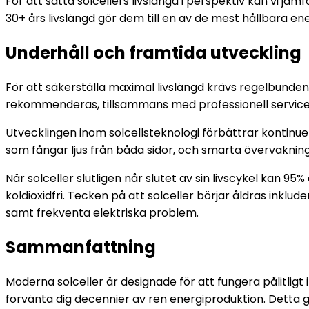
För att sätta solcellers livslängd i perspektiv kan vi jäm
30+ års livslängd gör dem till en av de mest hållbara en
Underhåll och framtida utveckling
För att säkerställa maximal livslängd krävs regelbunden 
rekommenderas, tillsammans med professionell service 
Utvecklingen inom solcellsteknologi förbättrar kontinuer
som fångar ljus från båda sidor, och smarta övervakning
När solceller slutligen når slutet av sin livscykel kan 95%
koldioxidfri. Tecken på att solceller börjar åldras inkl
samt frekventa elektriska problem.
Sammanfattning
Moderna solceller är designade för att fungera pålitligt 
förvänta dig decennier av ren energiproduktion. Detta g