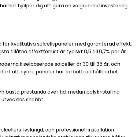
llbarhet hjälper dig att göra en välgrundad investering
d för kvalitativa solcellspaneler med garanterad effekt,
a tillåtna effektförlust är typiskt 0,5 till 0,7% per år.
oderna kiselbaserade solceller är 30 till 35 år, och
dfört att nyare paneler har förbättrad hållbarhet
och bästa prestanda över tid, medan polykristallina
 utvecklas snabbt.
ellers livslängd, och professionell installation