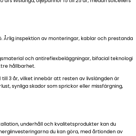
års livslängd, oljepannor 15 till 25 år, medan solcellers
ö. Årlig inspektion av monteringar, kablar och prestanda
smaterial och antireflexbeläggningar, bifacial teknologi
tre hållbarhet.
ill 3 år, vilket innebär att resten av livslängden är
lust, synliga skador som sprickor eller missfärgning,
tallation, underhåll och kvalitetsprodukter kan du
energiinvesteringarna du kan göra, med årtionden av