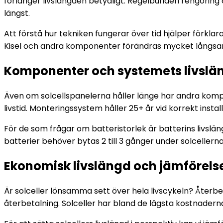
förlänger livslängden betydligt. Regelbunden rengöring 
längst.
Att förstå hur tekniken fungerar över tid hjälper förklar
Kisel och andra komponenter förändras mycket långsam
Komponenter och systemets livslä
Även om solcellspanelerna håller länge har andra kompone
livstid. Monteringssystem håller 25+ år vid korrekt insta
För de som frågar om batteristorlek är batterins livslängd 
batterier behöver bytas 2 till 3 gånger under solceller
Ekonomisk livslängd och jämförels
Är solceller lönsamma sett över hela livscykeln? Återbetal
återbetalning. Solceller har bland de lägsta kostnadern