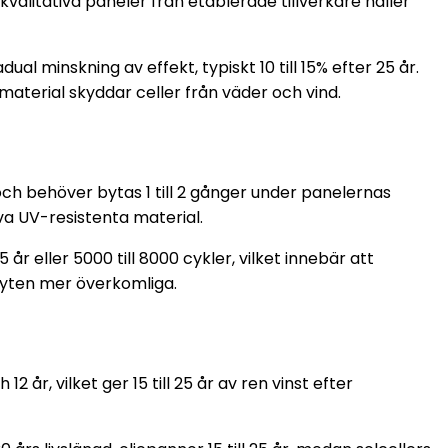
alitativa paneler från etablerade tillverkare håller
al minskning av effekt, typiskt 10 till 15% efter 25 år.
erial skyddar celler från väder och vind.
 och behöver bytas 1 till 2 gånger under panelernas
iva UV-resistenta material.
 år eller 5000 till 8000 cykler, vilket innebär att
 byten mer överkomliga.
 år, vilket ger 15 till 25 år av ren vinst efter