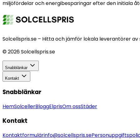
miljöfördelar och energibesparingar efter den initiala å
Solcellspris.se – Hitta och jämför lokala leverantörer av 
©
2026
Solcellspris.se
Snabblänkar
Kontakt
Snabblänkar
Hem
Solceller
Blogg
Elpris
Om oss
Städer
Kontakt
Kontaktformulär
info@solcellspris.se
Personuppgiftspoli