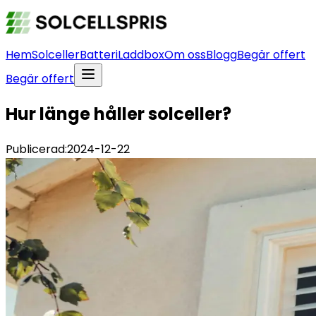
Hem
Solceller
Batteri
Laddbox
Om oss
Blogg
Begär offert
Begär offert
Hur länge håller solceller?
Publicerad:
2024-12-22