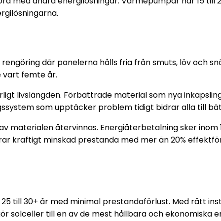
föra med andra energilösningar. Värmepumpar har 15 till 20 
ergilösningarna.
rengöring där panelerna hålls fria från smuts, löv och sn
vart femte år.
ligt livslängden. Förbättrade material som nya inkapsling
ssystem som upptäcker problem tidigt bidrar alla till bät
 av materialen återvinnas. Energiåterbetalning sker inom 1 t
uderar kraftigt minskad prestanda med mer än 20% effektför
i 25 till 30+ år med minimal prestandaförlust. Med rätt ins
ör solceller till en av de mest hållbara och ekonomiska 