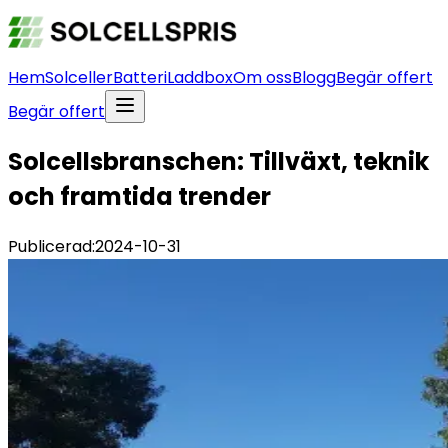
Hem
Solceller
Batteri
Laddbox
Om oss
Blogg
Begär offert
Begär offert
Solcellsbranschen: Tillväxt, teknik
och framtida trender
Publicerad:
2024-10-31