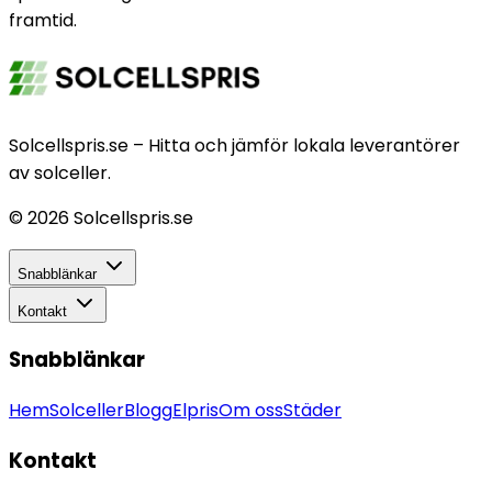
framtid.
Solcellspris.se – Hitta och jämför lokala leverantörer
av solceller.
©
2026
Solcellspris.se
Snabblänkar
Kontakt
Snabblänkar
Hem
Solceller
Blogg
Elpris
Om oss
Städer
Kontakt