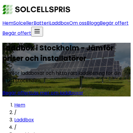
Hem
Solceller
Batteri
Laddbox
Om oss
Blogg
Begär offert
Begär offert
Laddbox i Stockholm - Jämför
priser och installatörer
Jämför laddboxar och hitta rätt laddlösning för din
elbil i Stockholm.
Begär offert
Läs mer om laddboxar
Hem
/
Laddbox
/