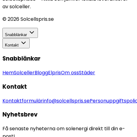
av solceller.
©
2026
Solcellspris.se
Snabblänkar
Kontakt
Snabblänkar
Hem
Solceller
Blogg
Elpris
Om oss
Städer
Kontakt
Kontaktformulär
info@solcellspris.se
Personuppgiftspoli
Nyhetsbrev
Få senaste nyheterna om solenergi direkt till din e-
post!