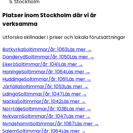
Stockholm
Platser inom
Stockholm
där vi är
verksamma
Utforska skillnader i priser och lokala förutsättningar
Botkyrka
Soltimmar/år:
1063
Läs mer →
Danderyd
Soltimmar/år:
1050
Läs mer →
Ekerö
Soltimmar/år:
1041
Läs mer →
Haninge
Soltimmar/år:
1064
Läs mer →
Huddinge
Soltimmar/år:
1061
Läs mer →
Järfälla
Soltimmar/år:
1053
Läs mer →
Lidingö
Soltimmar/år:
1047
Läs mer →
Nacka
Soltimmar/år:
1042
Läs mer →
Norrtälje
Soltimmar/år:
1038
Läs mer →
Nykvarn
Soltimmar/år:
1047
Läs mer →
Nynäshamn
Soltimmar/år:
1087
Läs mer →
Salem
Soltimmar/år:
1064
Läs mer →