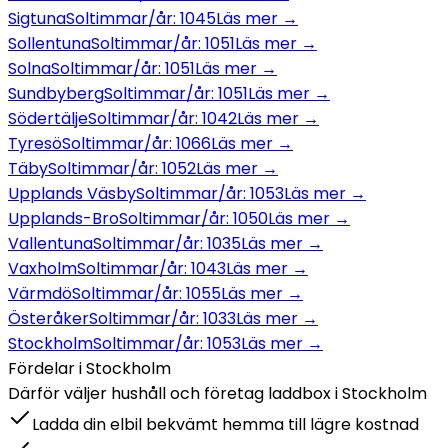
Sigtuna
Soltimmar/år:
1045
Läs mer →
Sollentuna
Soltimmar/år:
1051
Läs mer →
Solna
Soltimmar/år:
1051
Läs mer →
Sundbyberg
Soltimmar/år:
1051
Läs mer →
Södertälje
Soltimmar/år:
1042
Läs mer →
Tyresö
Soltimmar/år:
1066
Läs mer →
Täby
Soltimmar/år:
1052
Läs mer →
Upplands Väsby
Soltimmar/år:
1053
Läs mer →
Upplands-Bro
Soltimmar/år:
1050
Läs mer →
Vallentuna
Soltimmar/år:
1035
Läs mer →
Vaxholm
Soltimmar/år:
1043
Läs mer →
Värmdö
Soltimmar/år:
1055
Läs mer →
Österåker
Soltimmar/år:
1033
Läs mer →
Stockholm
Soltimmar/år:
1053
Läs mer →
Fördelar i
Stockholm
Därför väljer hushåll och företag
laddbox
i
Stockholm
Ladda din elbil bekvämt hemma till lägre kostnad