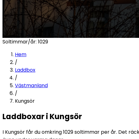
Soltimmar/år:
1029
Hem
/
Laddbox
/
Västmanland
/
Kungsör
Laddboxar i Kungsör
I Kungsör får du omkring 1029 soltimmar per år. Det räcke