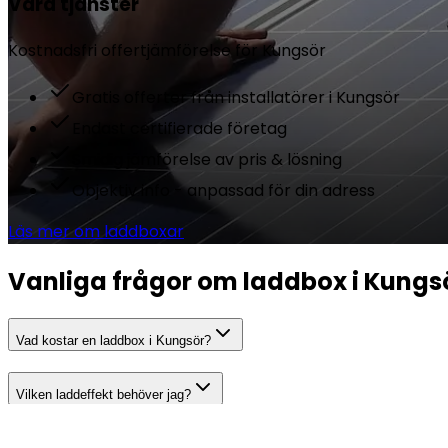
Våra tjänster
Kostnadsfri offertjämförelse för
Kungsör
Gratis offerter från installatörer i Kungsör
Endast certifierade företag
Smidig jämförelse av pris & lösning
Objektiv info - anpassad för din adress
Läs mer om laddboxar
Vanliga frågor om laddbox i Kungs
Vad kostar en laddbox i Kungsör?
Vilken laddeffekt behöver jag?