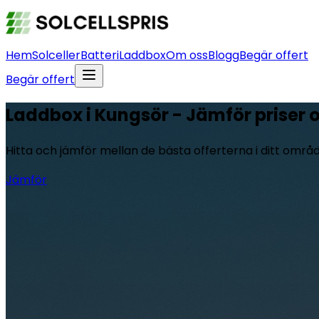
Hem
Solceller
Batteri
Laddbox
Om oss
Blogg
Begär offert
Begär offert
Laddbox i Kungsör - Jämför priser o
Hitta och jämför mellan de bästa offerterna i ditt områ
Jämför