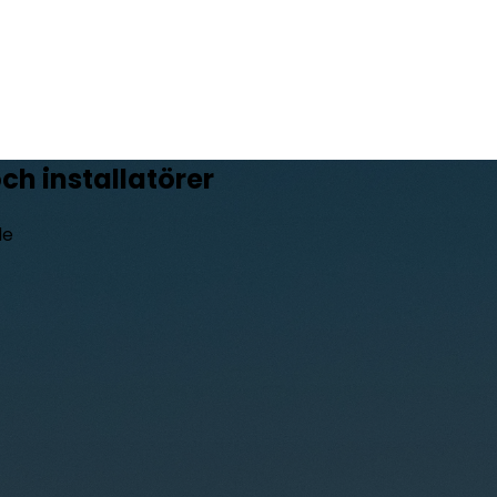
ch installatörer
de