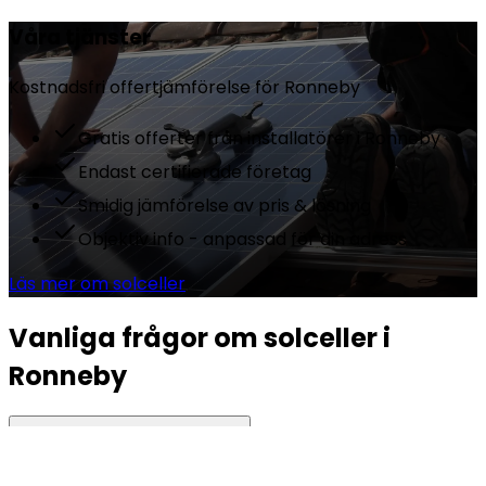
Våra tjänster
Kostnadsfri offertjämförelse för
Ronneby
Gratis offerter från installatörer i Ronneby
Endast certifierade företag
Smidig jämförelse av pris & lösning
Objektiv info - anpassad för din adress
Läs mer om solceller
Vanliga frågor om solceller i
Ronneby
Vad kostar solceller i Ronneby?