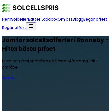
Hem
Solceller
Batteri
Laddbox
Om oss
Blogg
Begär offert
Begär offert
Jämför solcellsofferter i Ronneby -
Hitta bästa priset
Hitta och jämför mellan de bästa offerterna i ditt
område
Jämför