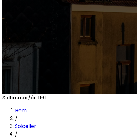
Soltimmar/år:
1161
Hem
/
Solceller
/