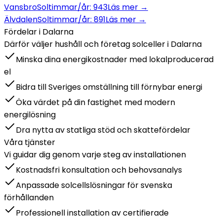
Vansbro
Soltimmar/år:
943
Läs mer →
Älvdalen
Soltimmar/år:
891
Läs mer →
Fördelar i
Dalarna
Därför väljer hushåll och företag
solceller
i
Dalarna
Minska dina energikostnader med lokalproducerad
el
Bidra till Sveriges omställning till förnybar energi
Öka värdet på din fastighet med modern
energilösning
Dra nytta av statliga stöd och skattefördelar
Våra tjänster
Vi guidar dig genom varje steg av installationen
Kostnadsfri konsultation och behovsanalys
Anpassade solcellslösningar för svenska
förhållanden
Professionell installation av certifierade