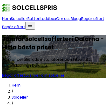
Hem
Solceller
Batteri
Laddbox
Om oss
Blogg
Begär offert
Begär offert
Jämför solcellsofferter i Dalarna -
Hitta bästa priset
Jämför certifierade installatörer och hitta rätt
solcellslösning i Dalarna.
Begär offert
Läs mer om solceller
Hem
/
Solceller
/