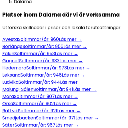
Dalarna
Platser inom
Dalarna
där vi är verksamma
Utforska skillnader i priser och lokala förutsättningar
Avesta
Soltimmar/år:
960
Läs mer →
Borlänge
Soltimmar/år:
956
Läs mer →
Falun
Soltimmar/år:
953
Läs mer →
Gagnef
Soltimmar/år:
933
Läs mer →
Hedemora
Soltimmar/år:
973
Läs mer →
Leksand
Soltimmar/år:
946
Läs mer →
Ludvika
Soltimmar/år:
944
Läs mer →
Malung-Sälen
Soltimmar/år:
941
Läs mer →
Mora
Soltimmar/år:
907
Läs mer →
Orsa
Soltimmar/år:
902
Läs mer →
Rättvik
Soltimmar/år:
921
Läs mer →
Smedjebacken
Soltimmar/år:
971
Läs mer →
Säter
Soltimmar/år:
967
Läs mer →