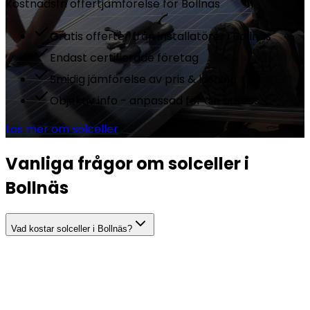
Kostnadsfri offertjämförelse för
Bollnäs
Gratis offerter från installatörer i Bollnäs
Endast certifierade företag
Smidig jämförelse av pris & lösning
Objektiv info - anpassad för din adress
Läs mer om solceller
Vanliga frågor om solceller i
Bollnäs
Vad kostar solceller i Bollnäs?
Hur mycket el producerar solceller i Bollnäs?
Hur lång är återbetalningstiden för solceller i Bollnäs?