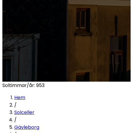
Soltimmar/år:
953
Hem
/
Solceller
/
Gävleborg