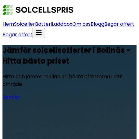
Hem
Solceller
Batteri
Laddbox
Om oss
Blogg
Begär offert
Begär offert
Jämför solcellsofferter i Bollnäs -
Hitta bästa priset
Hitta och jämför mellan de bästa offerterna i ditt
område
Jämför