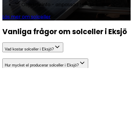
Objektiv info - anpassad för din adress
Läs mer om solceller
Vanliga frågor om solceller i Eksjö
Vad kostar solceller i Eksjö?
Hur mycket el producerar solceller i Eksjö?
Hur lång är återbetalningstiden för solceller i Eksjö?
Behöver jag bygglov för solceller i Eksjö?
Vilka bidrag och stöd finns för solceller?
Börja jämföra solcellsofferter i