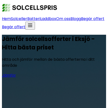
Hem
Solceller
Batteri
Laddbox
Om oss
Blogg
Begär offert
Begär offert
Jämför solcellsofferter i Eksjö -
Hitta bästa priset
Hitta och jämför mellan de bästa offerterna i ditt
område
Jämför