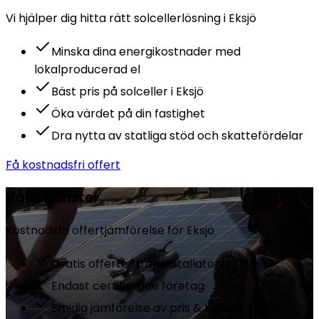
Vi hjälper dig hitta rätt
solceller
lösning i
Eksjö
Minska dina energikostnader med
lokalproducerad el
Bäst pris på solceller i Eksjö
Öka värdet på din fastighet
Dra nytta av statliga stöd och skattefördelar
Få kostnadsfri offert
Våra tjänster
Kostnadsfri offertjämförelse för
Eksjö
Gratis offerter från installatörer i Eksjö
Endast certifierade företag
Smidig jämförelse av pris & lösning