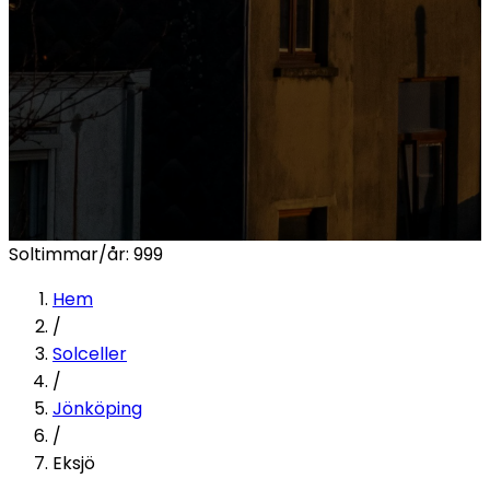
Soltimmar/år:
999
Hem
/
Solceller
/
Jönköping
/
Eksjö