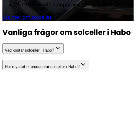
Objektiv info - anpassad för din adress
Läs mer om solceller
Vanliga frågor om solceller i Habo
Vad kostar solceller i Habo?
Hur mycket el producerar solceller i Habo?
Hur lång är återbetalningstiden för solceller i Habo?
Behöver jag bygglov för solceller i Habo?
Vilka bidrag och stöd finns för solceller?
Börja jämföra solcellsofferter i