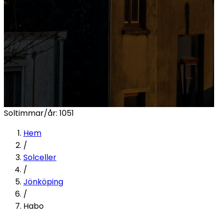
Soltimmar/år:
1051
Hem
/
Solceller
/
Jönköping
/
Habo