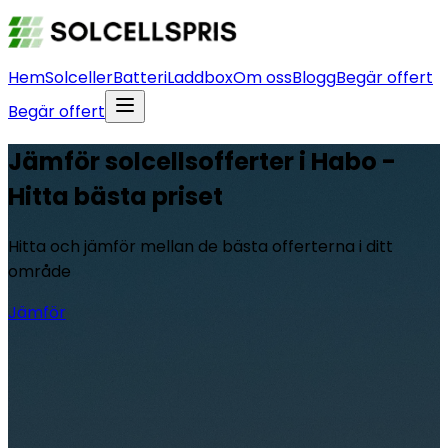
Hem
Solceller
Batteri
Laddbox
Om oss
Blogg
Begär offert
Begär offert
Jämför solcellsofferter i Habo -
Hitta bästa priset
Hitta och jämför mellan de bästa offerterna i ditt
område
Jämför