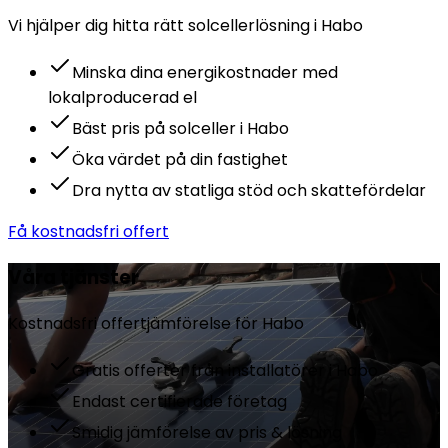
Vi hjälper dig hitta rätt
solceller
lösning i
Habo
Minska dina energikostnader med
lokalproducerad el
Bäst pris på solceller i Habo
Öka värdet på din fastighet
Dra nytta av statliga stöd och skattefördelar
Få kostnadsfri offert
Våra tjänster
Kostnadsfri offertjämförelse för
Habo
Gratis offerter från installatörer i Habo
Endast certifierade företag
Smidig jämförelse av pris & lösning