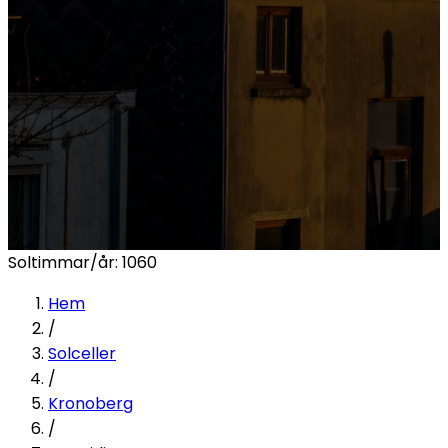
Soltimmar/år:
1060
Hem
/
Solceller
/
Kronoberg
/