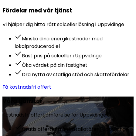
Fördelar med vår tjänst
Vi hjälper dig hitta rätt
solceller
lösning i
Uppvidinge
Minska dina energikostnader med
lokalproducerad el
Bäst pris på solceller i Uppvidinge
Öka värdet på din fastighet
Dra nytta av statliga stöd och skattefördelar
Få kostnadsfri offert
Våra tjänster
Kostnadsfri offertjämförelse för
Uppvidinge
Gratis offerter från installatörer i Uppvidinge