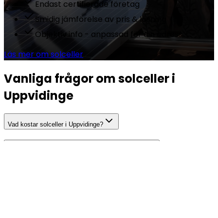
Endast certifierade företag
Smidig jämförelse av pris & lösning
Objektiv info - anpassad för din adress
Läs mer om solceller
Vanliga frågor om solceller i
Uppvidinge
Vad kostar solceller i Uppvidinge?
Hur mycket el producerar solceller i Uppvidinge?
Hur lång är återbetalningstiden för solceller i Uppvidinge?
Behöver jag bygglov för solceller i Uppvidinge?