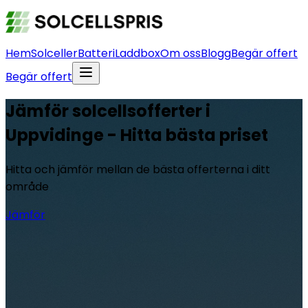
Hem
Solceller
Batteri
Laddbox
Om oss
Blogg
Begär offert
Begär offert
Jämför solcellsofferter i
Uppvidinge - Hitta bästa priset
Hitta och jämför mellan de bästa offerterna i ditt
område
Jämför