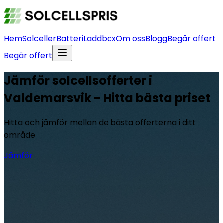
Hem
Solceller
Batteri
Laddbox
Om oss
Blogg
Begär offert
Begär offert
Jämför solcellsofferter i
Valdemarsvik - Hitta bästa priset
Hitta och jämför mellan de bästa offerterna i ditt
område
Jämför