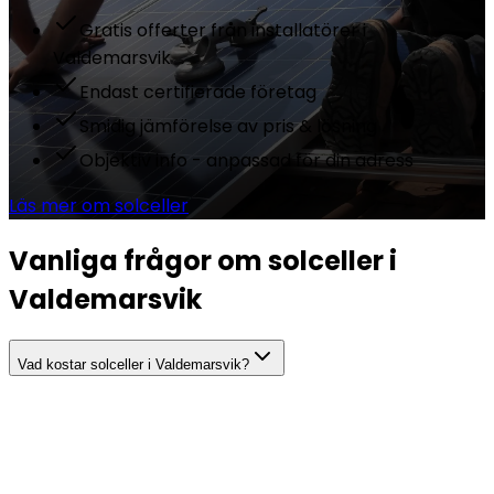
Gratis offerter från installatörer i
Valdemarsvik
Endast certifierade företag
Smidig jämförelse av pris & lösning
Objektiv info - anpassad för din adress
Läs mer om solceller
Vanliga frågor om solceller i
Valdemarsvik
Vad kostar solceller i Valdemarsvik?
Hur mycket el producerar solceller i Valdemarsvik?
Hur lång är återbetalningstiden för solceller i Valdemarsvik?