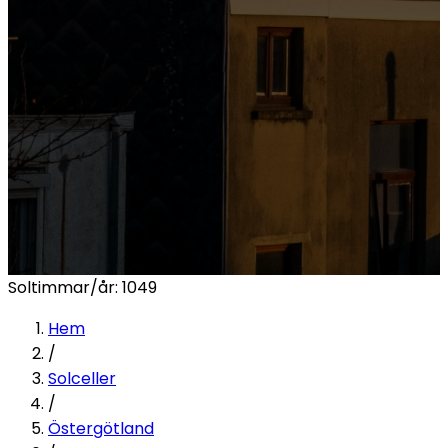
Soltimmar/år:
1049
Hem
/
Solceller
/
Östergötland