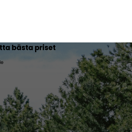
tta bästa priset
de