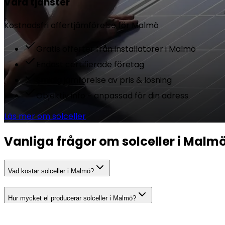
Våra tjänster
Kostnadsfri offertjämförelse för
Malmö
Gratis offerter från installatörer i Malmö
Endast certifierade företag
Smidig jämförelse av pris & lösning
Objektiv info - anpassad för din adress
Läs mer om solceller
Vanliga frågor om solceller i Malm
Vad kostar solceller i Malmö?
Hur mycket el producerar solceller i Malmö?