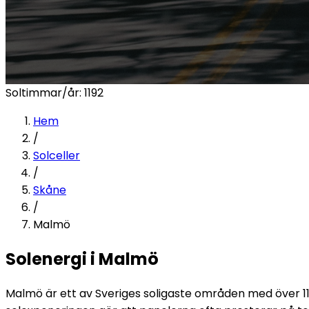
Soltimmar/år:
1192
Hem
/
Solceller
/
Skåne
/
Malmö
Solenergi i Malmö
Malmö är ett av Sveriges soligaste områden med över 1192