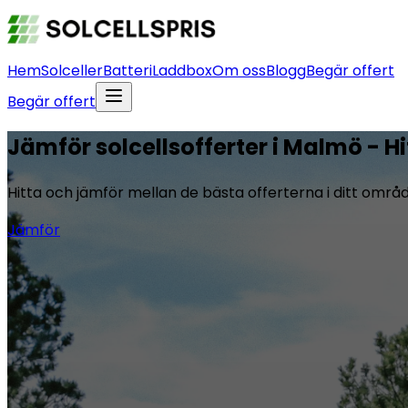
Hem
Solceller
Batteri
Laddbox
Om oss
Blogg
Begär offert
Begär offert
Jämför solcellsofferter i Malmö - Hi
Hitta och jämför mellan de bästa offerterna i ditt områ
Jämför