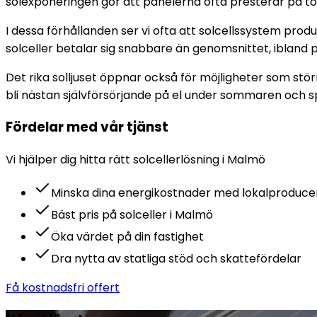
solexponeringen gör att panelerna ofta presterar på to
I dessa förhållanden ser vi ofta att solcellssystem prod
solceller betalar sig snabbare än genomsnittet, ibland 
Det rika solljuset öppnar också för möjligheter som stö
bli nästan självförsörjande på el under sommaren och 
Fördelar med vår tjänst
Vi hjälper dig hitta rätt
solceller
lösning i
Malmö
Minska dina energikostnader med lokalproduce
Bäst pris på solceller i Malmö
Öka värdet på din fastighet
Dra nytta av statliga stöd och skattefördelar
Få kostnadsfri offert