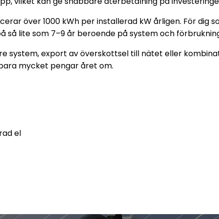
pp, vilket kan ge snabbare återbetalning på investeringe
ucerar över 1000 kWh per installerad kW årligen. För dig 
på så lite som 7–9 år beroende på system och förbrukning
rre system, export av överskottsel till nätet eller kombi
spara mycket pengar året om.
rad el