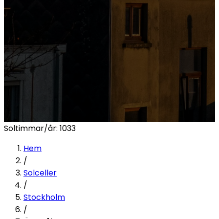
Soltimmar/år:
1033
Hem
/
Solceller
/
Stockholm
/