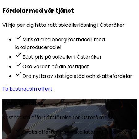
Fördelar med vår tjänst
Vi hjälper dig hitta rätt
solceller
lösning i
Österåker
Minska dina energikostnader med
lokalproducerad el
Bäst pris på solceller i Österåker
Öka värdet på din fastighet
Dra nytta av statliga stöd och skattefördelar
Få kostnadsfri offert
Våra tjänster
Kostnadsfri offertjämförelse för
Österåker
Gratis offerter från installatörer i Österåker