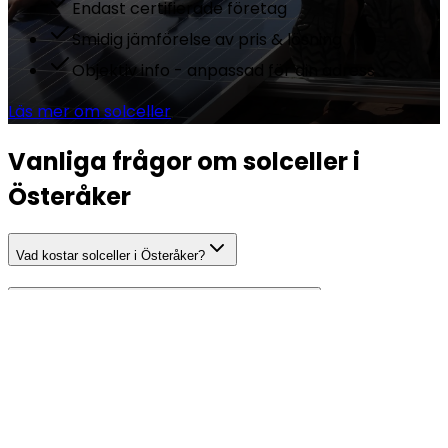
Endast certifierade företag
Smidig jämförelse av pris & lösning
Objektiv info - anpassad för din adress
Läs mer om solceller
Vanliga frågor om solceller i
Österåker
Vad kostar solceller i Österåker?
Hur mycket el producerar solceller i Österåker?
Hur lång är återbetalningstiden för solceller i Österåker?
Behöver jag bygglov för solceller i Österåker?