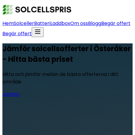
Hem
Solceller
Batteri
Laddbox
Om oss
Blogg
Begär offert
Begär offert
Jämför solcellsofferter i Österåker
- Hitta bästa priset
Hitta och jämför mellan de bästa offerterna i ditt
område
Jämför