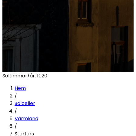
Soltimmar/år:
1020
Hem
/
Solceller
/
Värmland
/
Storfors