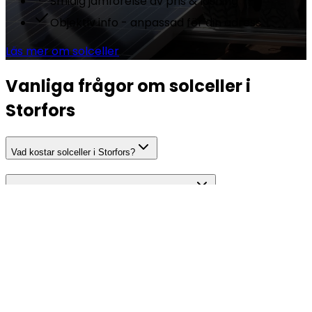
Smidig jämförelse av pris & lösning
Objektiv info - anpassad för din adress
Läs mer om solceller
Vanliga frågor om solceller i
Storfors
Vad kostar solceller i Storfors?
Hur mycket el producerar solceller i Storfors?
Hur lång är återbetalningstiden för solceller i Storfors?
Behöver jag bygglov för solceller i Storfors?
Vilka bidrag och stöd finns för solceller?