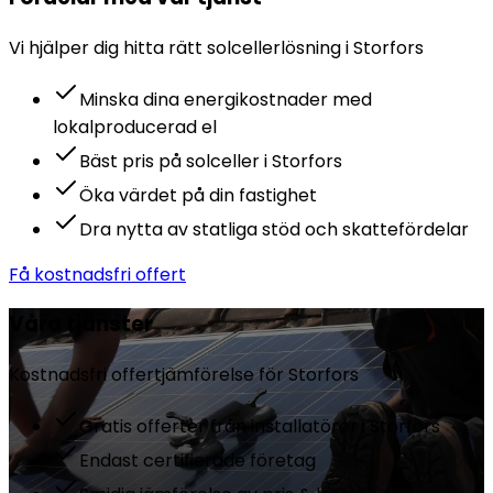
Vi hjälper dig hitta rätt
solceller
lösning i
Storfors
Minska dina energikostnader med
lokalproducerad el
Bäst pris på solceller i Storfors
Öka värdet på din fastighet
Dra nytta av statliga stöd och skattefördelar
Få kostnadsfri offert
Våra tjänster
Kostnadsfri offertjämförelse för
Storfors
Gratis offerter från installatörer i Storfors
Endast certifierade företag