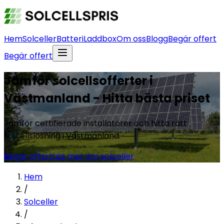
Hem
Solceller
Batteri
Laddbox
Om oss
Blogg
Begär offert
Begär offert
Jämför solcellsofferter i
Västmanland - Hitta bästa priset
Jämför certifierade installatörer och hitta rätt
solcellslösning i Västmanland.
Begär offert
Läs mer om solceller
Hem
/
Solceller
/