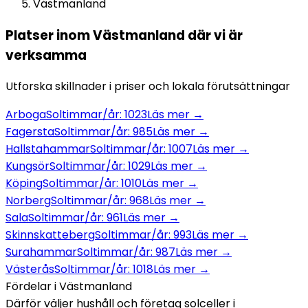
Västmanland
Platser inom
Västmanland
där vi är
verksamma
Utforska skillnader i priser och lokala förutsättningar
Arboga
Soltimmar/år:
1023
Läs mer →
Fagersta
Soltimmar/år:
985
Läs mer →
Hallstahammar
Soltimmar/år:
1007
Läs mer →
Kungsör
Soltimmar/år:
1029
Läs mer →
Köping
Soltimmar/år:
1010
Läs mer →
Norberg
Soltimmar/år:
968
Läs mer →
Sala
Soltimmar/år:
961
Läs mer →
Skinnskatteberg
Soltimmar/år:
993
Läs mer →
Surahammar
Soltimmar/år:
987
Läs mer →
Västerås
Soltimmar/år:
1018
Läs mer →
Fördelar i
Västmanland
Därför väljer hushåll och företag
solceller
i