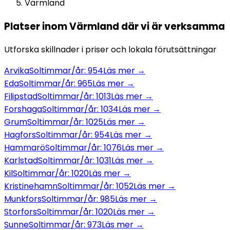
Värmland
Platser inom
Värmland
där vi är verksamma
Utforska skillnader i priser och lokala förutsättningar
Arvika
Soltimmar/år:
954
Läs mer →
Eda
Soltimmar/år:
965
Läs mer →
Filipstad
Soltimmar/år:
1013
Läs mer →
Forshaga
Soltimmar/år:
1034
Läs mer →
Grum
Soltimmar/år:
1025
Läs mer →
Hagfors
Soltimmar/år:
954
Läs mer →
Hammarö
Soltimmar/år:
1076
Läs mer →
Karlstad
Soltimmar/år:
1031
Läs mer →
Kil
Soltimmar/år:
1020
Läs mer →
Kristinehamn
Soltimmar/år:
1052
Läs mer →
Munkfors
Soltimmar/år:
985
Läs mer →
Storfors
Soltimmar/år:
1020
Läs mer →
Sunne
Soltimmar/år:
973
Läs mer →