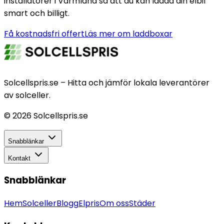
installatörer i Värmland så att du kan ladda din elbil
smart och billigt.
Få kostnadsfri offert
Läs mer om laddboxar
Solcellspris.se – Hitta och jämför lokala leverantörer
av solceller.
©
2026
Solcellspris.se
Snabblänkar
Kontakt
Snabblänkar
Hem
Solceller
Blogg
Elpris
Om oss
Städer