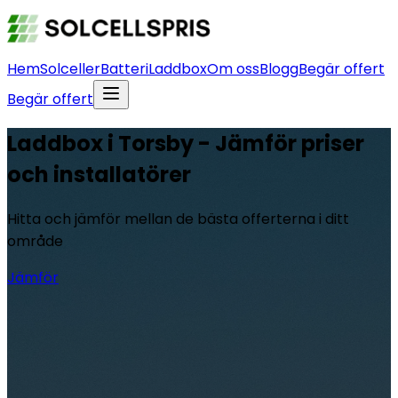
Hem
Solceller
Batteri
Laddbox
Om oss
Blogg
Begär offert
Begär offert
Laddbox i Torsby - Jämför priser
och installatörer
Hitta och jämför mellan de bästa offerterna i ditt
område
Jämför