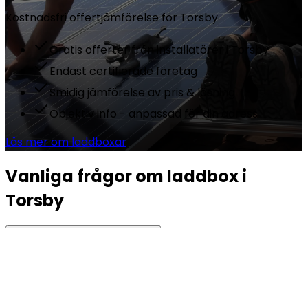
Kostnadsfri offertjämförelse för
Torsby
Gratis offerter från installatörer i Torsby
Endast certifierade företag
Smidig jämförelse av pris & lösning
Objektiv info - anpassad för din adress
Läs mer om laddboxar
Vanliga frågor om laddbox i
Torsby
Vad kostar en laddbox i Torsby?
Vilken laddeffekt behöver jag?